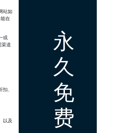
网站如
，能在
永
一或
同渠道
久
免
折扣、
费
）以及