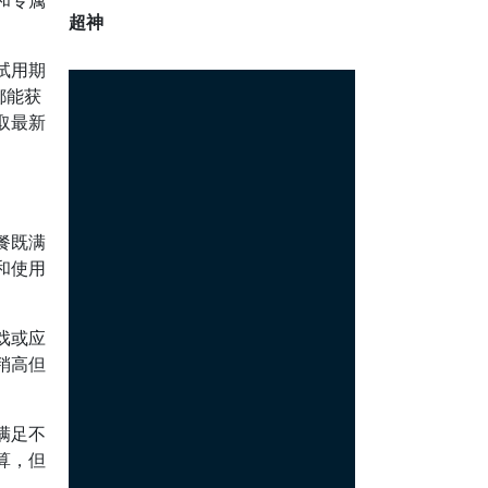
和专属
超神
试用期
都能获
取最新
餐既满
和使用
戏或应
稍高但
满足不
算，但