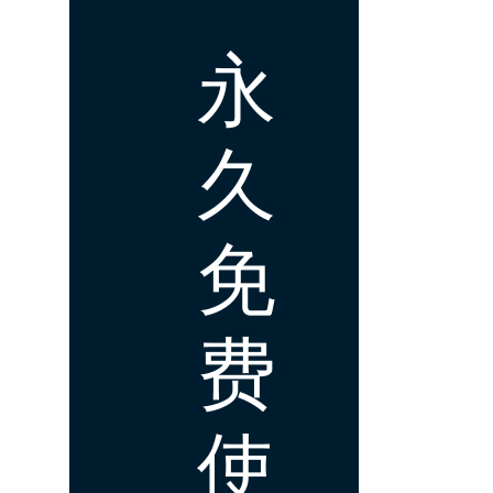
永
久
免
费
使