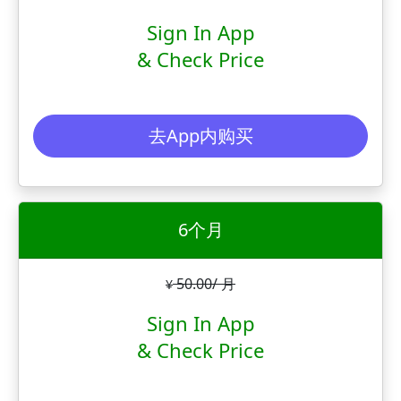
Sign In App
& Check Price
去App内购买
6个月
50.00/ 月
¥
Sign In App
& Check Price