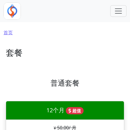
跳转到主要内容
面包屑
首页
套餐
普通套餐
12个月
超值
50.00/ 月
¥